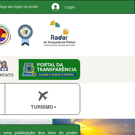
Login
Faça seu login no portal
NTATO
TURISMO •
 é uma publicação dos atos do poder