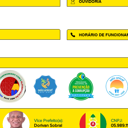
OUVIDORIA
Acesse a página da Ouvidoria M
HORÁRIO DE FUNCION
ntro, Amapá - AP, 68950-000
Segunda à Sexta das 08h00 às
Vice Prefeito(a):
CNPJ:
Dorivan Sobral
05.989.1