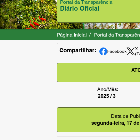
Portal da Transparência
Diário Oficial
Página Inicial
Portal da Transparên
X
Compartilhar:
Facebook
(T
ATO
Ano/Mês:
2025 / 3
Data de Publ
segunda-feira, 17 d