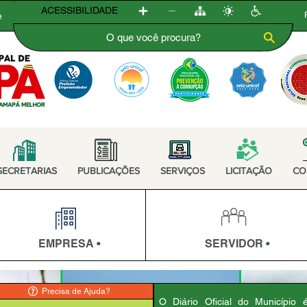
ACESSIBILIDADE
e
SECRETARIAS
PUBLICAÇÕES
SERVIÇOS
LICITAÇÃO
CO
EMPRESA •
SERVIDOR •
Precisa de Ajuda?
O Diário Oficial do Município