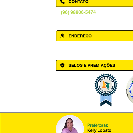
CONTATO
(96) 98806-5474
prefeituraamapa@pma.ap.gov.br
ENDEREÇO
Av. Cônego Domingos Maltês, 63 - Ce
SELOS E PREMIAÇÕES
Prefeito(a):
Kelly Lobato