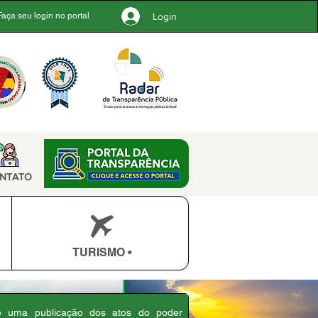
Login
Faça seu login no portal
NTATO
TURISMO •
 é uma publicação dos atos do poder