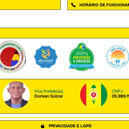
HORÁRIO DE FUNCION
ntro, Amapá - AP, 68950-000
Segunda à Sexta das 08h00 às
Vice Prefeito(a):
CNPJ:
Dorivan Sobral
05.989.1
PRIVACIDADE E LGPD