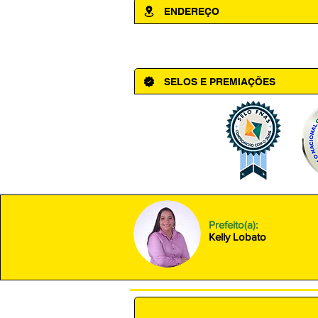
ENDEREÇO
Av. Cônego Domingos Maltês, 63 - Ce
SELOS E PREMIAÇÕES
Prefeito(a):
Kelly Lobato