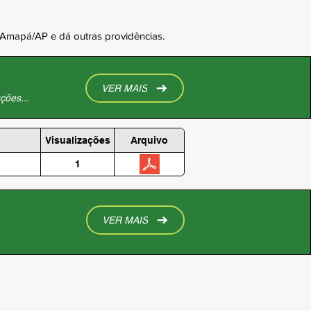
 Amapá/AP e dá outras providências.
VER MAIS
ções...
Visualizações
Arquivo
1
VER MAIS