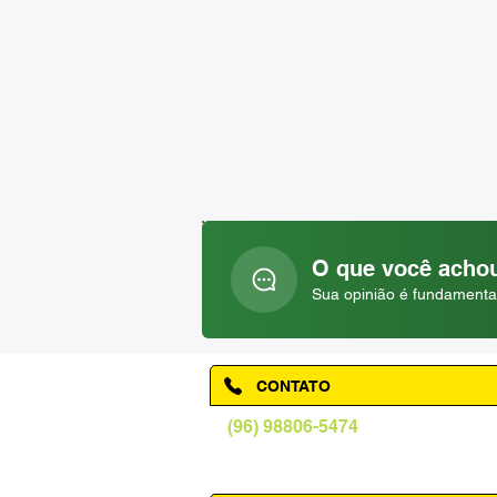
O que você achou
Sua opinião é fundamenta
CONTATO
(96) 98806-5474
prefeituraamapa@pma.ap.gov.br