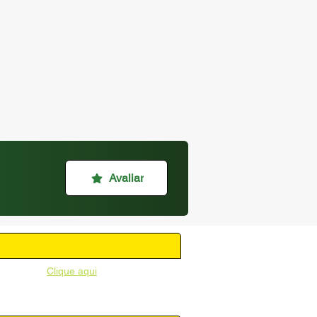
Avaliar
unicipal -
Clique aqui