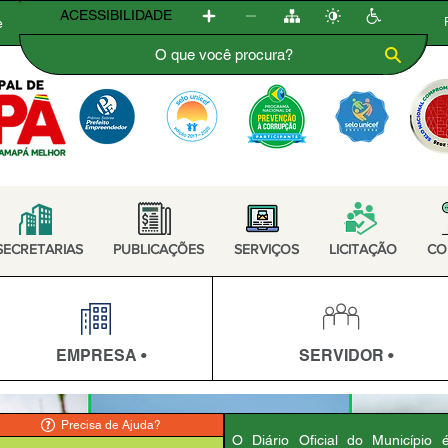
ACESSIBILIDADE
e
SECRETARIAS
PUBLICAÇÕES
SERVIÇOS
LICITAÇÃO
CO
EMPRESA •
SERVIDOR •
Precisa de Ajuda?
O Diário Oficial do Município