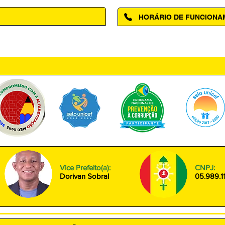
HORÁRIO DE FUNCION
ntro, Amapá - AP, 68950-000
Segunda à Sexta das 08h00 às
Vice Prefeito(a):
CNPJ:
Dorivan Sobral
05.989.1