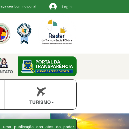
Login
Faça seu login no portal
NTATO
TURISMO •
 é uma publicação dos atos do poder