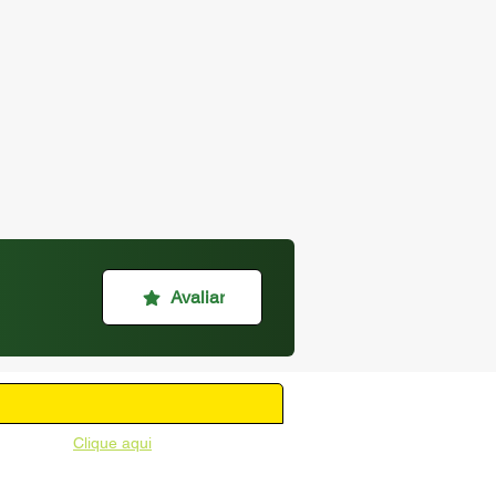
Avaliar
unicipal -
Clique aqui