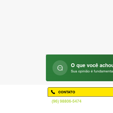
O que você achou
Sua opinião é fundamenta
CONTATO
(96) 98806-5474
prefeituraamapa@pma.ap.gov.br