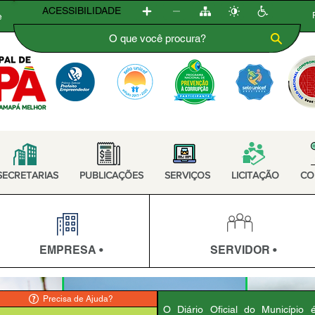
ACESSIBILIDADE
e
SECRETARIAS
PUBLICAÇÕES
SERVIÇOS
LICITAÇÃO
CO
EMPRESA •
SERVIDOR •
Precisa de Ajuda?
O Diário Oficial do Município