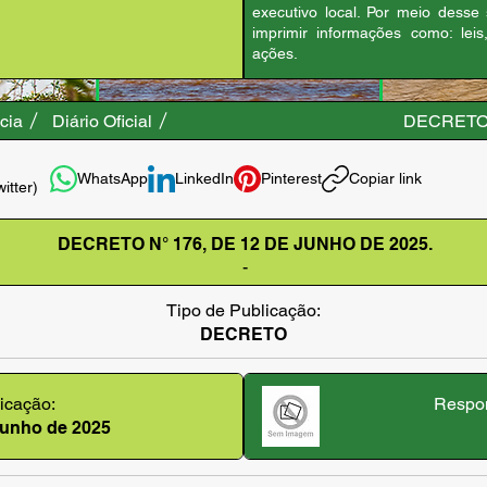
executivo local. Por meio desse
imprimir informações como: leis
ações.
cia
Diário Oficial
DECRETO 
WhatsApp
LinkedIn
Pinterest
Copiar link
witter)
DECRETO N° 176, DE 12 DE JUNHO DE 2025.
-
Tipo de Publicação:
DECRETO
icação:
Respon
 junho de 2025