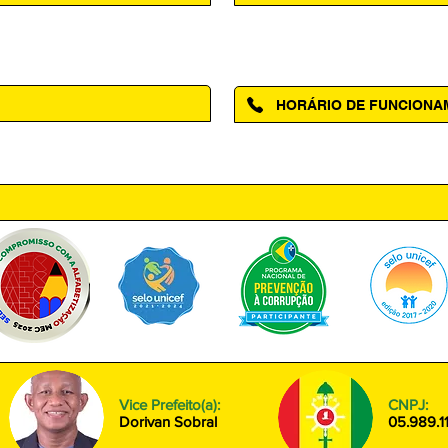
Acesse a página da Ouvidoria M
HORÁRIO DE FUNCION
ntro, Amapá - AP, 68950-000
Segunda à Sexta das 08h00 às
Vice Prefeito(a):
CNPJ:
Dorivan Sobral
05.989.1