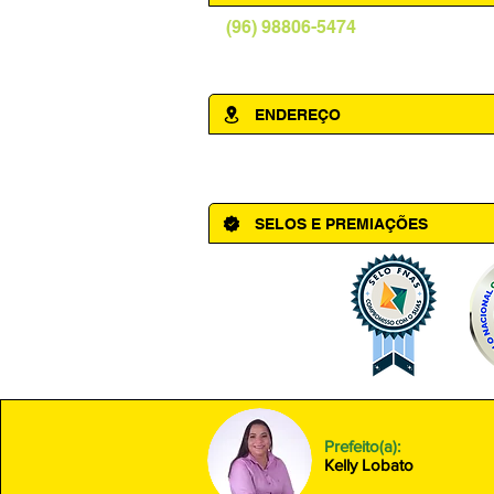
(96) 98806-5474
prefeituraamapa@pma.ap.gov.br
ENDEREÇO
Av. Cônego Domingos Maltês, 63 - Ce
SELOS E PREMIAÇÕES
Prefeito(a):
Kelly Lobato