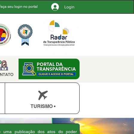
Login
Faça seu login no portal
NTATO
TURISMO •
 é uma publicação dos atos do poder