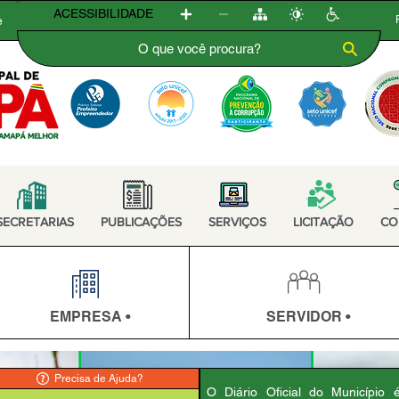
ACESSIBILIDADE
e
SECRETARIAS
PUBLICAÇÕES
SERVIÇOS
LICITAÇÃO
CO
EMPRESA •
SERVIDOR •
Precisa de Ajuda?
O Diário Oficial do Município