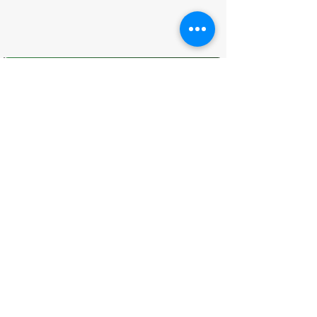
O que você achou desta página?
Sua opinião é fundamental para
melhorarmos os serviços públicos
Avaliar
CONTATO
(96) 98806-5474
prefeituraamapa@pma.ap.gov.br
ENDEREÇO
Av. Cônego Domingos Maltês, 63 -
Centro, Amapá - AP, 68950-000