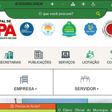
ACESSIBILIDADE
e
SECRETARIAS
PUBLICAÇÕES
SERVIÇOS
LICITAÇÃO
CO
EMPRESA •
SERVIDOR •
Precisa de Ajuda?
O Diário Oficial do Município