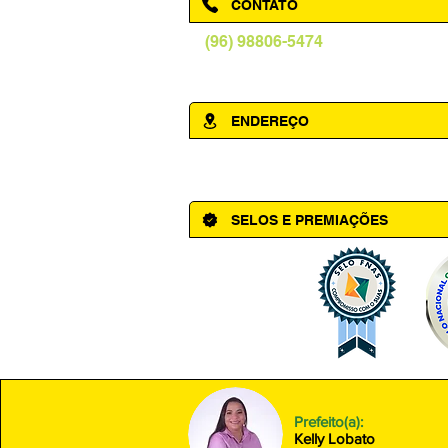
CONTATO
(96) 98806-5474
prefeituraamapa@pma.ap.gov.br
ENDEREÇO
Av. Cônego Domingos Maltês, 63 - Ce
SELOS E PREMIAÇÕES
Prefeito(a):
Kelly Lobato