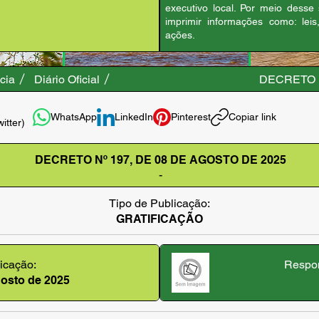
executivo local. Por meio desse
imprimir informações como: leis
ações.
cia
Diário Oficial
DECRETO N
WhatsApp
LinkedIn
Pinterest
Copiar link
witter)
DECRETO Nº 197, DE 08 DE AGOSTO DE 2025
-
Tipo de Publicação:
GRATIFICAÇÃO
icação:
Respon
agosto de 2025