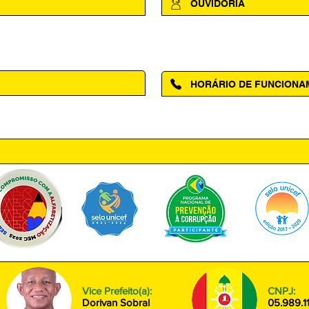
OUVIDORIA
Acesse a página da Ouvidoria M
HORÁRIO DE FUNCION
ntro, Amapá - AP, 68950-000
Segunda à Sexta das 08h00 às
Vice Prefeito(a):
CNPJ:
Dorivan Sobral
05.989.1