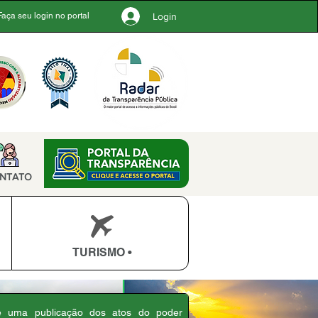
Login
Faça seu login no portal
NTATO
TURISMO •
 é uma publicação dos atos do poder