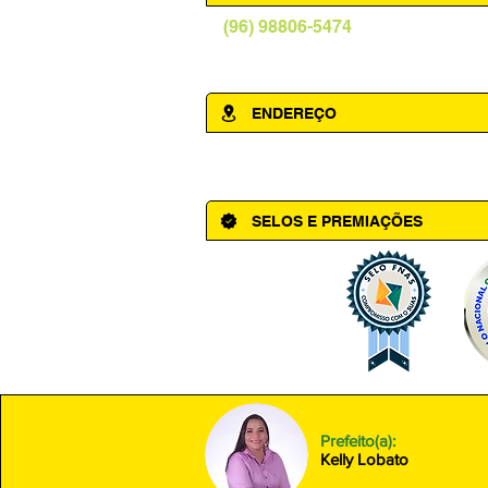
(96) 98806-5474
prefeituraamapa@pma.ap.gov.br
ENDEREÇO
Av. Cônego Domingos Maltês, 63 - Ce
SELOS E PREMIAÇÕES
Prefeito(a):
Kelly Lobato