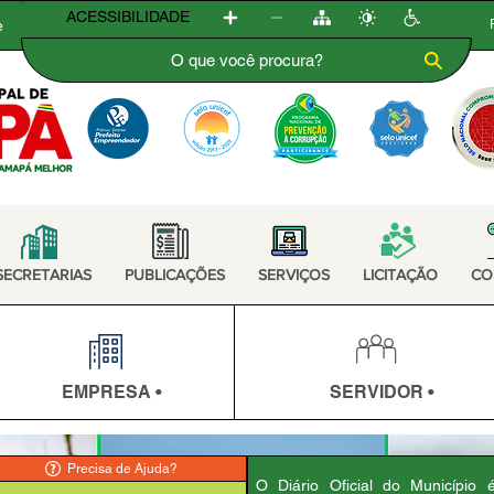
ACESSIBILIDADE
e
SECRETARIAS
PUBLICAÇÕES
SERVIÇOS
LICITAÇÃO
CO
EMPRESA •
SERVIDOR •
Precisa de Ajuda?
O Diário Oficial do Município