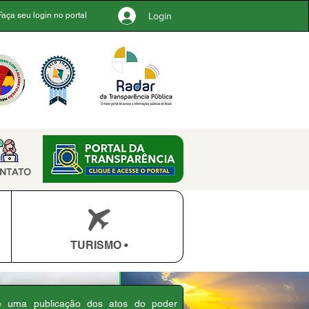
Login
Faça seu login no portal
NTATO
TURISMO •
 é uma publicação dos atos do poder