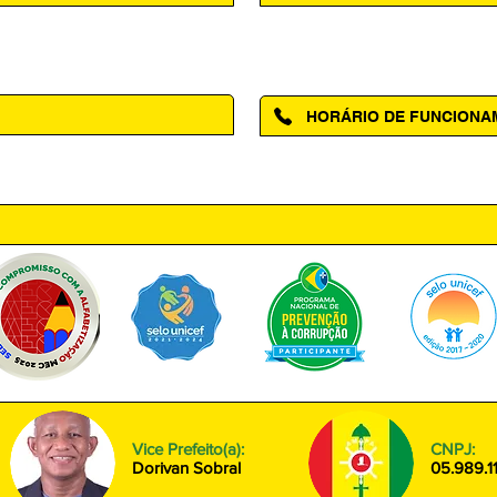
Acesse a página da Ouvidoria M
HORÁRIO DE FUNCION
ntro, Amapá - AP, 68950-000
Segunda à Sexta das 08h00 às
Vice Prefeito(a):
CNPJ:
Dorivan Sobral
05.989.1