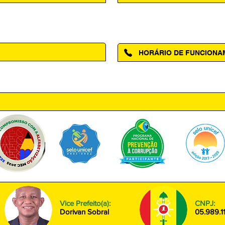
Acesse a página da Ouvidoria M
HORÁRIO DE FUNCION
ntro, Amapá - AP, 68950-000
Segunda à Sexta das 08h00 às
Vice Prefeito(a):
CNPJ:
Dorivan Sobral
05.989.1