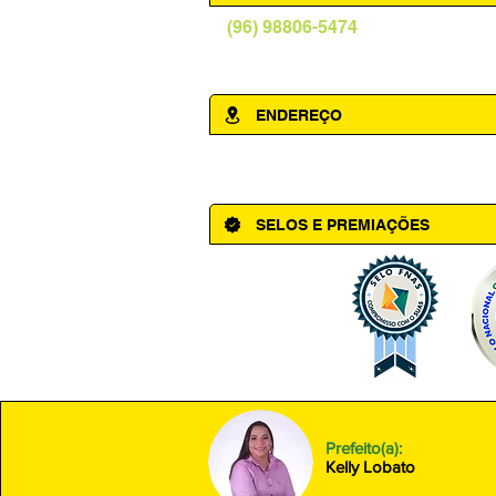
(96) 98806-5474
prefeituraamapa@pma.ap.gov.br
ENDEREÇO
Av. Cônego Domingos Maltês, 63 - Ce
SELOS E PREMIAÇÕES
Prefeito(a):
Kelly Lobato