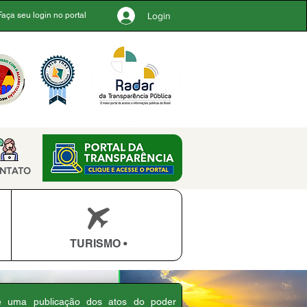
Login
Faça seu login no portal
NTATO
TURISMO •
 é uma publicação dos atos do poder