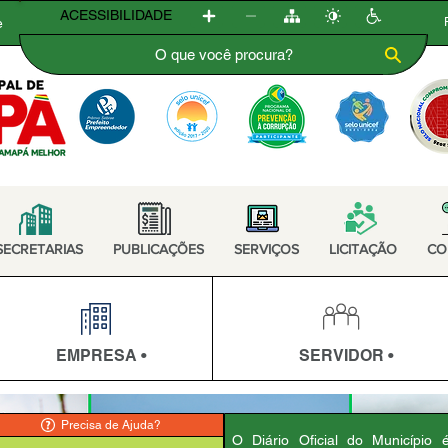
ACESSIBILIDADE
e
SECRETARIAS
PUBLICAÇÕES
SERVIÇOS
LICITAÇÃO
CO
EMPRESA •
SERVIDOR •
Precisa de Ajuda?
O Diário Oficial do Município