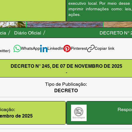
executivo local. Por meio desse
imprimir informações como: leis
ações.
cia
Diário Oficial
DECRETO N° 
WhatsApp
LinkedIn
Pinterest
Copiar link
witter)
DECRETO N° 245, DE 07 DE NOVEMBRO DE 2025
-
Tipo de Publicação:
DECRETO
icação:
Respon
ovembro de 2025