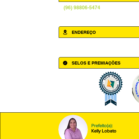
(96) 98806-5474
prefeituraamapa@pma.ap.gov.br
ENDEREÇO
Av. Cônego Domingos Maltês, 63 - Ce
SELOS E PREMIAÇÕES
Prefeito(a):
Kelly Lobato