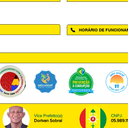
Acesse a página da Ouvidoria M
HORÁRIO DE FUNCION
ntro, Amapá - AP, 68950-000
Segunda à Sexta das 08h00 às
Vice Prefeito(a):
CNPJ:
Dorivan Sobral
05.989.1