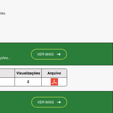
ias.
VER MAIS
ções...
Visualizações
Arquivo
2
VER MAIS