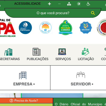
ACESSIBILIDADE
e
SECRETARIAS
PUBLICAÇÕES
SERVIÇOS
LICITAÇÃO
CO
EMPRESA •
SERVIDOR •
Precisa de Ajuda?
O Diário Oficial do Município