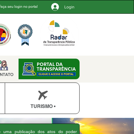
Login
Faça seu login no portal
NTATO
TURISMO •
 é uma publicação dos atos do poder