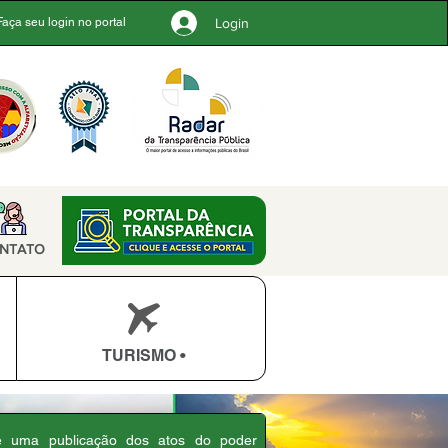
Login
Faça seu login no portal
NTATO
TURISMO •
 é uma publicação dos atos do poder