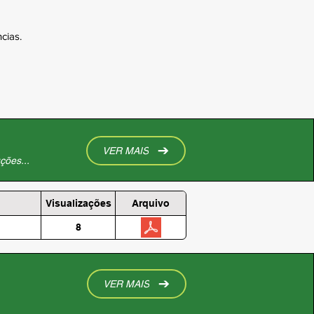
cias.
VER MAIS
ções...
Visualizações
Arquivo
8
VER MAIS