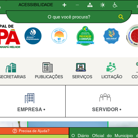
ACESSIBILIDADE
e
SECRETARIAS
PUBLICAÇÕES
SERVIÇOS
LICITAÇÃO
CO
EMPRESA •
SERVIDOR •
Precisa de Ajuda?
O Diário Oficial do Município