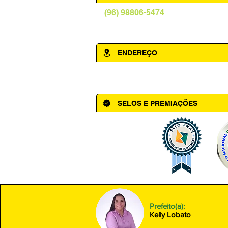
(96) 98806-5474
prefeituraamapa@pma.ap.gov.br
ENDEREÇO
Av. Cônego Domingos Maltês, 63 - Ce
SELOS E PREMIAÇÕES
Prefeito(a):
Kelly Lobato