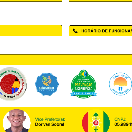
Acesse a página da Ouvidoria M
HORÁRIO DE FUNCION
ntro, Amapá - AP, 68950-000
Segunda à Sexta das 08h00 às
Vice Prefeito(a):
CNPJ:
Dorivan Sobral
05.989.1