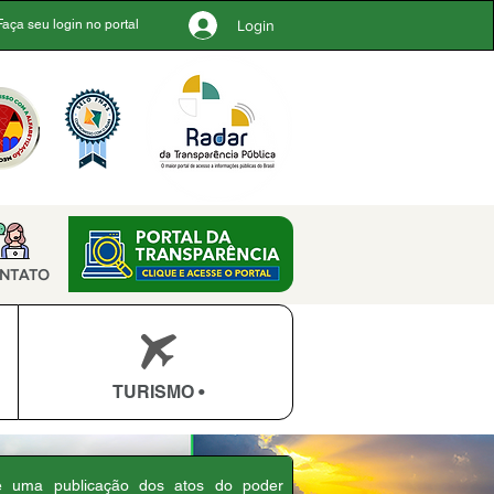
Login
Faça seu login no portal
NTATO
TURISMO •
 é uma publicação dos atos do poder