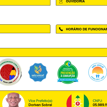
OUVIDORIA
Acesse a página da Ouvidoria M
HORÁRIO DE FUNCION
ntro, Amapá - AP, 68950-000
Segunda à Sexta das 08h00 às
Vice Prefeito(a):
CNPJ:
Dorivan Sobral
05.989.1