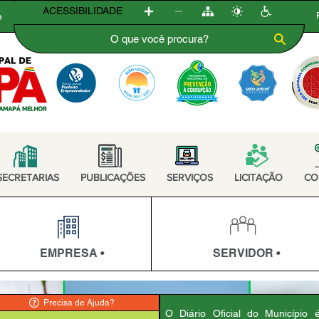
ACESSIBILIDADE
e
SECRETARIAS
PUBLICAÇÕES
SERVIÇOS
LICITAÇÃO
CO
EMPRESA •
SERVIDOR •
Precisa de Ajuda?
O Diário Oficial do Município