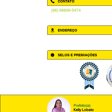
CONTATO
(96) 98806-5474
prefeituraamapa@pma.ap.gov.br
ENDEREÇO
Av. Cônego Domingos Maltês, 63 - Ce
SELOS E PREMIAÇÕES
Prefeito(a):
Kelly Lobato