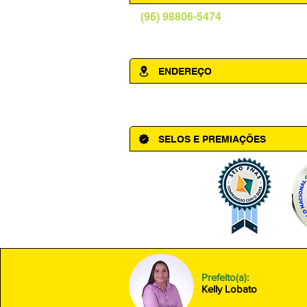
(96) 98806-5474
prefeituraamapa@pma.ap.gov.br
ENDEREÇO
Av. Cônego Domingos Maltês, 63 - Ce
SELOS E PREMIAÇÕES
Prefeito(a):
Kelly Lobato