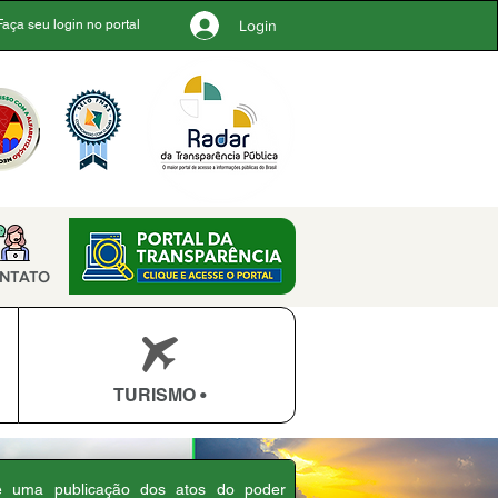
Login
Faça seu login no portal
NTATO
TURISMO •
 é uma publicação dos atos do poder