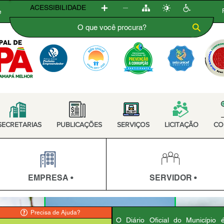
ACESSIBILIDADE
e
SECRETARIAS
PUBLICAÇÕES
SERVIÇOS
LICITAÇÃO
CO
EMPRESA •
SERVIDOR •
Precisa de Ajuda?
O Diário Oficial do Município