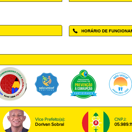
Acesse a página da Ouvidoria M
HORÁRIO DE FUNCION
ntro, Amapá - AP, 68950-000
Segunda à Sexta das 08h00 às
Vice Prefeito(a):
CNPJ:
Dorivan Sobral
05.989.1