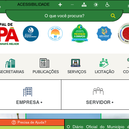
ACESSIBILIDADE
e
SECRETARIAS
PUBLICAÇÕES
SERVIÇOS
LICITAÇÃO
CO
EMPRESA •
SERVIDOR •
Precisa de Ajuda?
O Diário Oficial do Município