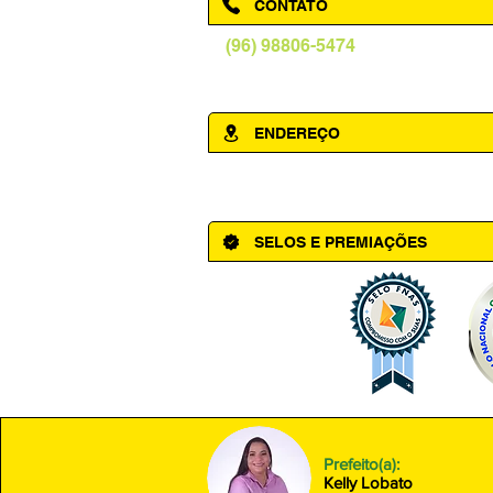
CONTATO
(96) 98806-5474
prefeituraamapa@pma.ap.gov.br
ENDEREÇO
Av. Cônego Domingos Maltês, 63 - Ce
SELOS E PREMIAÇÕES
Prefeito(a):
Kelly Lobato