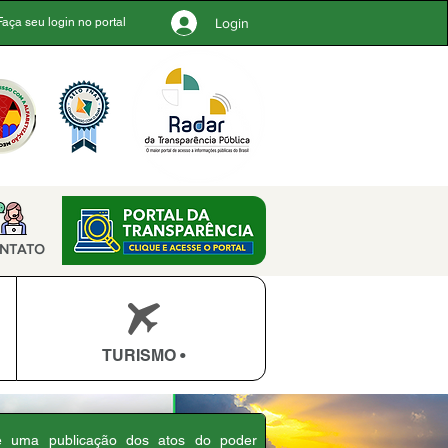
Login
Faça seu login no portal
NTATO
TURISMO •
 é uma publicação dos atos do poder