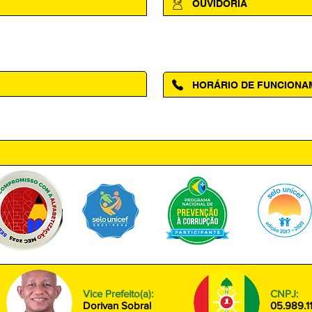
OUVIDORIA
Acesse a página da Ouvidoria M
HORÁRIO DE FUNCION
ntro, Amapá - AP, 68950-000
Segunda à Sexta das 08h00 às
Vice Prefeito(a):
CNPJ:
Dorivan Sobral
05.989.1