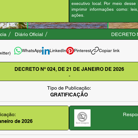
executivo local. Por meio desse
imprimir informações como: leis
ações.
cia
Diário Oficial
DECRETO N
WhatsApp
LinkedIn
Pinterest
Copiar link
witter)
DECRETO Nº 024, DE 21 DE JANEIRO DE 2026
-
Tipo de Publicação:
GRATIFICAÇÃO
icação:
Respon
janeiro de 2026