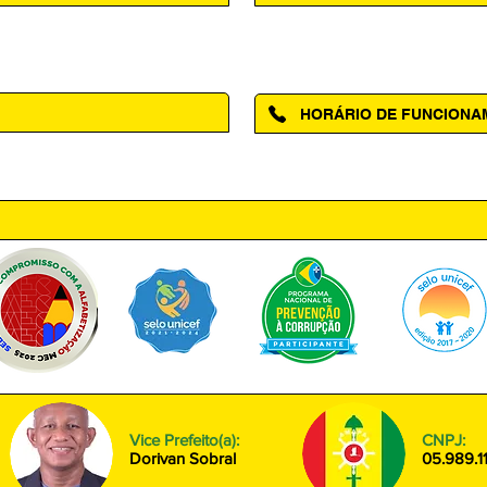
Acesse a página da Ouvidoria M
HORÁRIO DE FUNCION
ntro, Amapá - AP, 68950-000
Segunda à Sexta das 08h00 às
Vice Prefeito(a):
CNPJ:
Dorivan Sobral
05.989.1