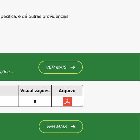
cifica, e dá outras providências.
VER MAIS
ções...
Visualizações
Arquivo
8
VER MAIS