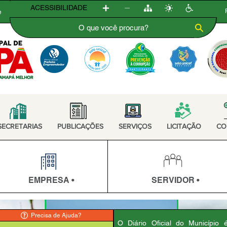
ACESSIBILIDADE
e
SECRETARIAS
PUBLICAÇÕES
SERVIÇOS
LICITAÇÃO
CO
EMPRESA •
SERVIDOR •
Precisa de Ajuda?
O Diário Oficial do Município