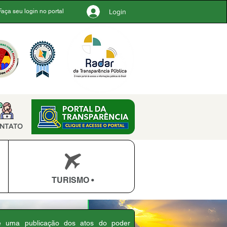
Login
Faça seu login no portal
NTATO
TURISMO •
 é uma publicação dos atos do poder