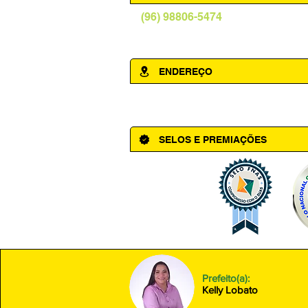
(96) 98806-5474
prefeituraamapa@pma.ap.gov.br
ENDEREÇO
Av. Cônego Domingos Maltês, 63 - Ce
SELOS E PREMIAÇÕES
Prefeito(a):
Kelly Lobato