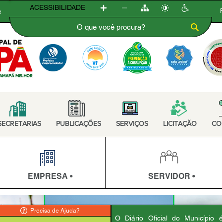
ACESSIBILIDADE
e
SECRETARIAS
PUBLICAÇÕES
SERVIÇOS
LICITAÇÃO
CO
EMPRESA •
SERVIDOR •
Precisa de Ajuda?
O Diário Oficial do Município