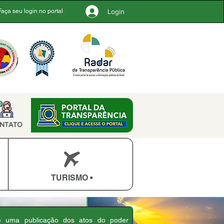
Login
Faça seu login no portal
NTATO
TURISMO •
 é uma publicação dos atos do poder