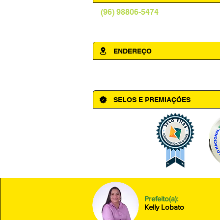
(96) 98806-5474
prefeituraamapa@pma.ap.gov.br
ENDEREÇO
Av. Cônego Domingos Maltês, 63 - Ce
SELOS E PREMIAÇÕES
Prefeito(a):
Kelly Lobato