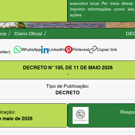
executivo local. Por meio desse
imprimir informações como: leis
ações.
cia
Diário Oficial
DEC
WhatsApp
LinkedIn
Pinterest
Copiar link
witter)
DECRETO N° 105, DE 11 DE MAIO 2026
-
Tipo de Publicação:
DECRETO
icação:
Respon
e maio de 2026