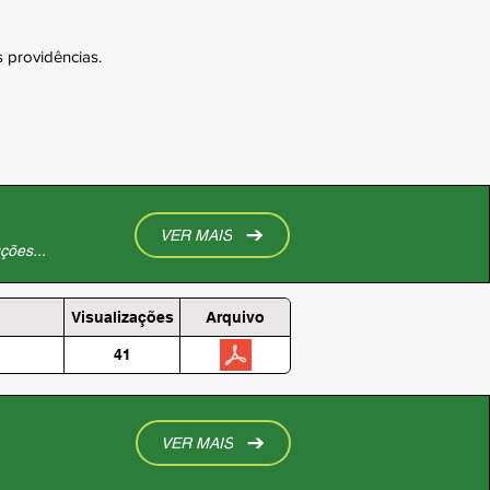
 providências.
VER MAIS
ções...
Visualizações
Arquivo
41
VER MAIS