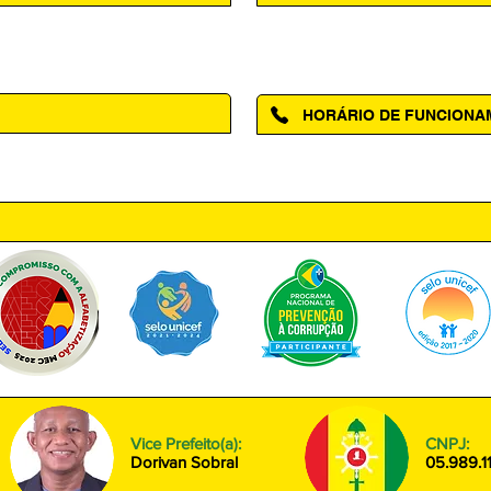
Acesse a página da Ouvidoria M
HORÁRIO DE FUNCION
ntro, Amapá - AP, 68950-000
Segunda à Sexta das 08h00 às
Vice Prefeito(a):
CNPJ:
Dorivan Sobral
05.989.1