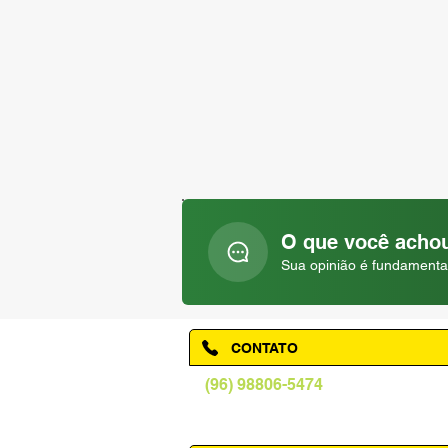
O que você achou
Sua opinião é fundamenta
CONTATO
(96) 98806-5474
prefeituraamapa@pma.ap.gov.br