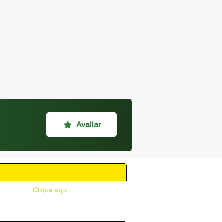
Avaliar
unicipal -
Clique aqui