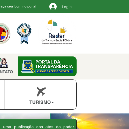
Login
Faça seu login no portal
NTATO
TURISMO •
 é uma publicação dos atos do poder