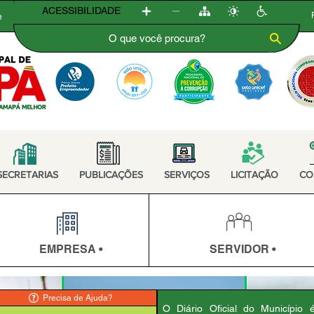
ACESSIBILIDADE
e
SECRETARIAS
PUBLICAÇÕES
SERVIÇOS
LICITAÇÃO
CO
EMPRESA •
SERVIDOR •
Precisa de Ajuda?
O Diário Oficial do Município