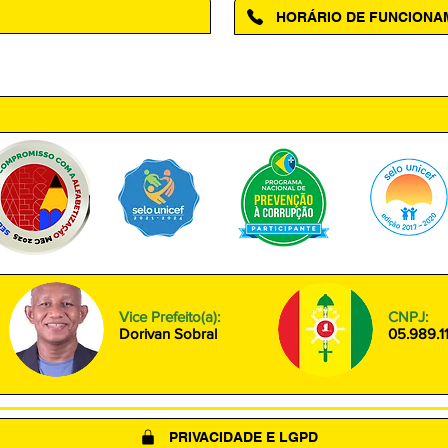
HORÁRIO DE FUNCION
ntro, Amapá - AP, 68950-000
Segunda à Sexta das 08h00 às
Vice Prefeito(a):
CNPJ:
Dorivan Sobral
05.989.1
PRIVACIDADE E LGPD