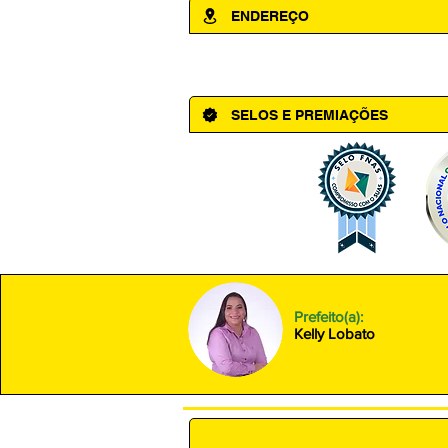
ENDEREÇO
Av. Cônego Domingos Maltês, 63 - Ce
SELOS E PREMIAÇÕES
Prefeito(a):
Kelly Lobato