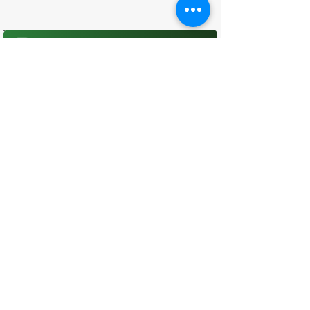
O que você achou desta página?
Sua opinião é fundamental para
melhorarmos os serviços públicos
Avaliar
CONTATO
(96) 98806-5474
prefeituraamapa@pma.ap.gov.br
ENDEREÇO
Av. Cônego Domingos Maltês, 63 -
Centro, Amapá - AP, 68950-000