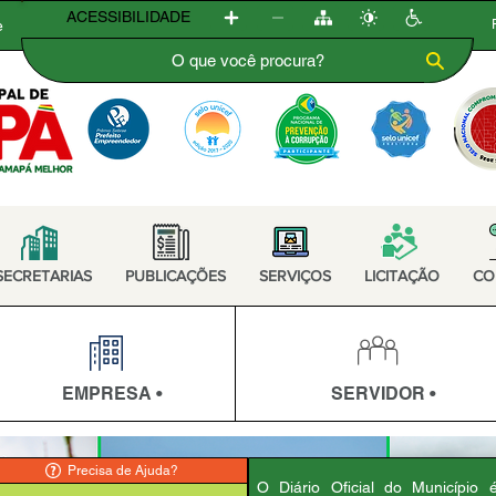
ACESSIBILIDADE
e
SECRETARIAS
PUBLICAÇÕES
SERVIÇOS
LICITAÇÃO
CO
EMPRESA •
SERVIDOR •
Precisa de Ajuda?
O Diário Oficial do Município