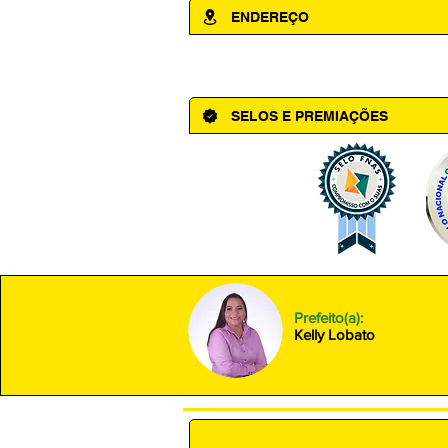
ENDEREÇO
Av. Cônego Domingos Maltês, 63 - Ce
SELOS E PREMIAÇÕES
Prefeito(a):
Kelly Lobato