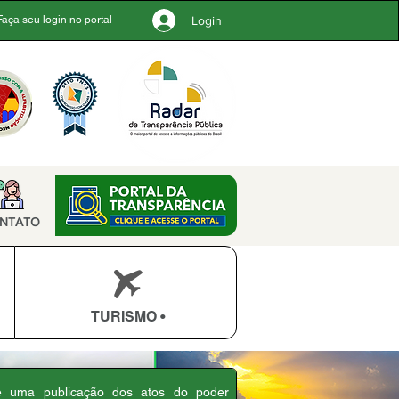
Login
Faça seu login no portal
NTATO
TURISMO •
 é uma publicação dos atos do poder