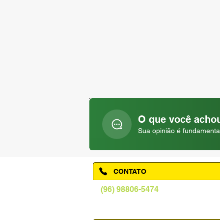
O que você achou
Sua opinião é fundamenta
CONTATO
(96) 98806-5474
prefeituraamapa@pma.ap.gov.br