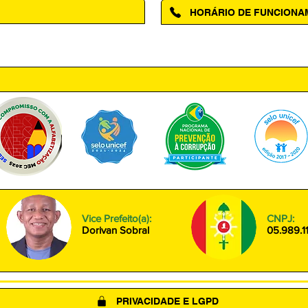
HORÁRIO DE FUNCION
ntro, Amapá - AP, 68950-000
Segunda à Sexta das 08h00 às
Vice Prefeito(a):
CNPJ:
Dorivan Sobral
05.989.1
PRIVACIDADE E LGPD