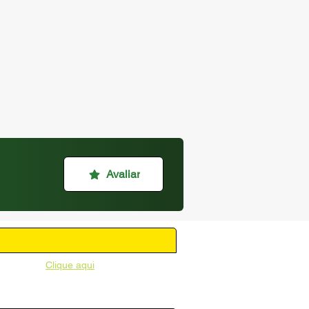
Avaliar
unicipal -
Clique aqui