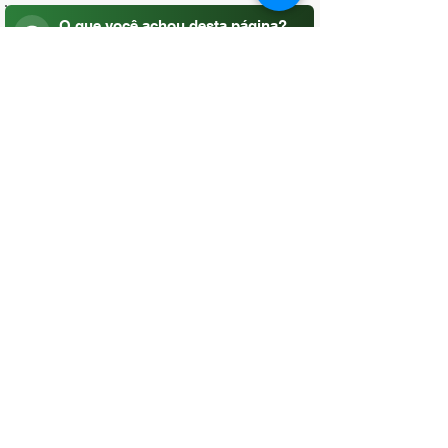
O que você achou desta página?
Sua opinião é fundamental para
melhorarmos os serviços públicos
Avaliar
CONTATO
(96) 98806-5474
prefeituraamapa@pma.ap.gov.br
ENDEREÇO
Av. Cônego Domingos Maltês, 63 -
Centro, Amapá - AP, 68950-000
OUVIDORIA