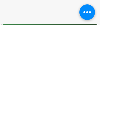
O que você achou desta página?
Sua opinião é fundamental para
melhorarmos os serviços públicos
Avaliar
CONTATO
(96) 98806-5474
prefeituraamapa@pma.ap.gov.br
ENDEREÇO
Av. Cônego Domingos Maltês, 63 -
Centro, Amapá - AP, 68950-000