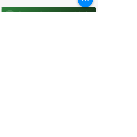
O que você achou desta página?
Sua opinião é fundamental para
melhorarmos os serviços públicos
Avaliar
CONTATO
(96) 98806-5474
prefeituraamapa@pma.ap.gov.br
ENDEREÇO
Av. Cônego Domingos Maltês, 63 -
Centro, Amapá - AP, 68950-000
OUVIDORIA