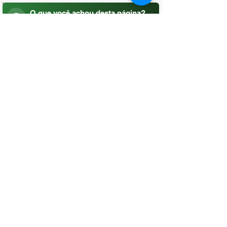
O que você achou desta página?
Sua opinião é fundamental para
melhorarmos os serviços públicos
Avaliar
CONTATO
(96) 98806-5474
prefeituraamapa@pma.ap.gov.br
ENDEREÇO
Av. Cônego Domingos Maltês, 63 -
Centro, Amapá - AP, 68950-000
OUVIDORIA