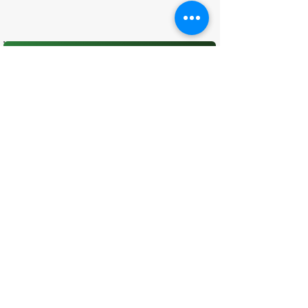
O que você achou desta página?
Sua opinião é fundamental para
melhorarmos os serviços públicos
Avaliar
CONTATO
(96) 98806-5474
prefeituraamapa@pma.ap.gov.br
ENDEREÇO
Av. Cônego Domingos Maltês, 63 -
Centro, Amapá - AP, 68950-000