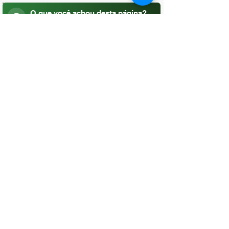
O que você achou desta página?
Sua opinião é fundamental para
melhorarmos os serviços públicos
Avaliar
CONTATO
(96) 98806-5474
prefeituraamapa@pma.ap.gov.br
ENDEREÇO
Av. Cônego Domingos Maltês, 63 -
Centro, Amapá - AP, 68950-000
OUVIDORIA