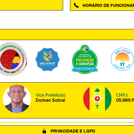
HORÁRIO DE FUNCION
ntro, Amapá - AP, 68950-000
Segunda à Sexta das 08h00 às
Vice Prefeito(a):
CNPJ:
Dorivan Sobral
05.989.1
PRIVACIDADE E LGPD