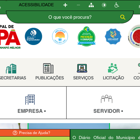
ACESSIBILIDADE
e
SECRETARIAS
PUBLICAÇÕES
SERVIÇOS
LICITAÇÃO
CO
EMPRESA •
SERVIDOR •
Precisa de Ajuda?
O Diário Oficial do Município