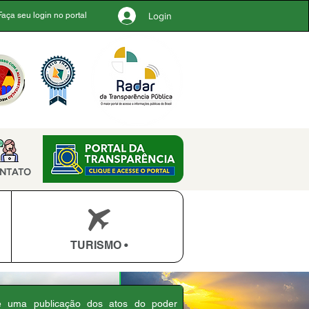
Login
Faça seu login no portal
NTATO
TURISMO •
 é uma publicação dos atos do poder