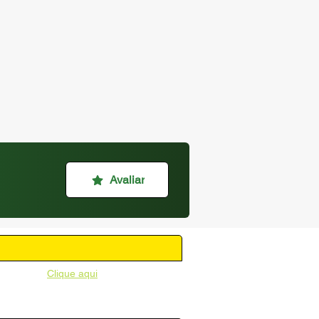
Avaliar
unicipal -
Clique aqui