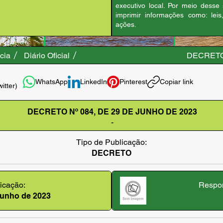
executivo local. Por meio desse
imprimir informações como: leis
ações.
cia
Diário Oficial
DECRETO 
WhatsApp
LinkedIn
Pinterest
Copiar link
witter)
DECRETO Nº 084, DE 29 DE JUNHO DE 2023
-
Tipo de Publicação:
DECRETO
icação:
Respon
 junho de 2023