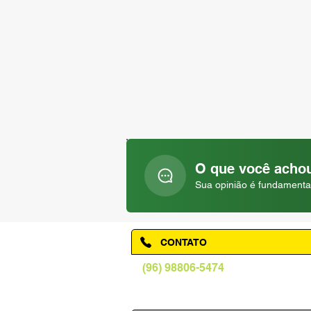
O que você achou
Sua opinião é fundamenta
CONTATO
(96) 98806-5474
prefeituraamapa@pma.ap.gov.br