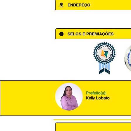
ENDEREÇO
Av. Cônego Domingos Maltês, 63 - Ce
SELOS E PREMIAÇÕES
Prefeito(a):
Kelly Lobato