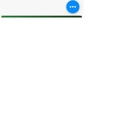
O que você achou desta página?
Sua opinião é fundamental para
melhorarmos os serviços públicos
Avaliar
CONTATO
(96) 98806-5474
prefeituraamapa@pma.ap.gov.br
ENDEREÇO
Av. Cônego Domingos Maltês, 63 -
Centro, Amapá - AP, 68950-000