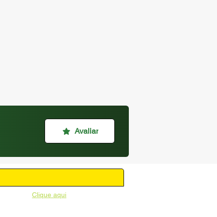
Avaliar
unicipal -
Clique aqui