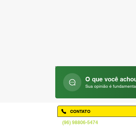
O que você achou
Sua opinião é fundamenta
CONTATO
(96) 98806-5474
prefeituraamapa@pma.ap.gov.br