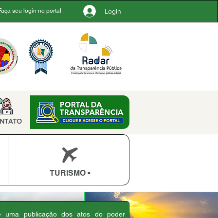
Login
Faça seu login no portal
NTATO
TURISMO •
 é uma publicação dos atos do poder