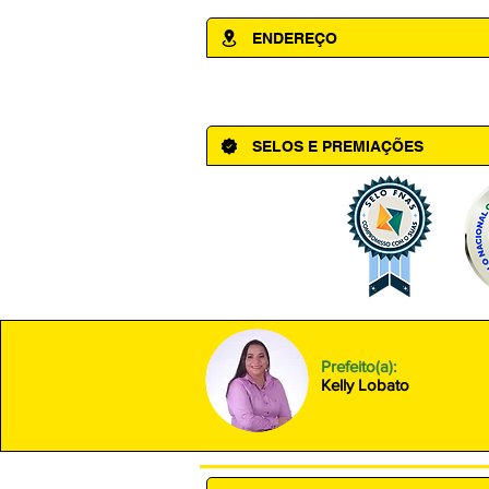
ENDEREÇO
Av. Cônego Domingos Maltês, 63 - Ce
SELOS E PREMIAÇÕES
Prefeito(a):
Kelly Lobato