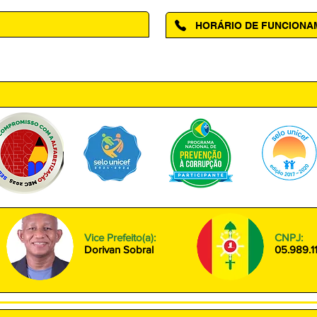
HORÁRIO DE FUNCION
ntro, Amapá - AP, 68950-000
Segunda à Sexta das 08h00 às
Vice Prefeito(a):
CNPJ:
Dorivan Sobral
05.989.1