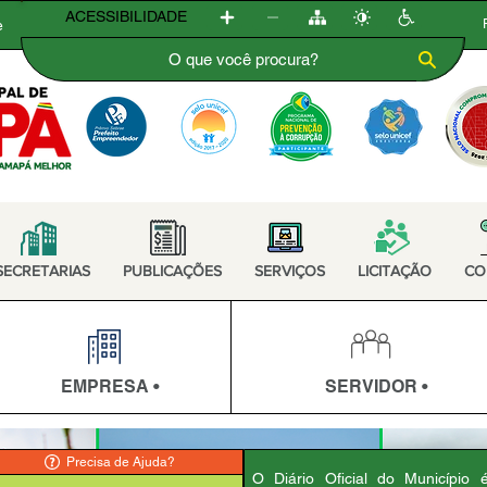
ACESSIBILIDADE
e
SECRETARIAS
PUBLICAÇÕES
SERVIÇOS
LICITAÇÃO
CO
EMPRESA •
SERVIDOR •
Precisa de Ajuda?
O Diário Oficial do Município