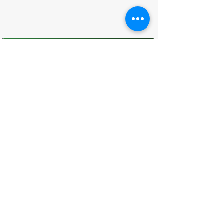
O que você achou desta página?
Sua opinião é fundamental para
melhorarmos os serviços públicos
Avaliar
CONTATO
(96) 98806-5474
prefeituraamapa@pma.ap.gov.br
ENDEREÇO
Av. Cônego Domingos Maltês, 63 -
Centro, Amapá - AP, 68950-000