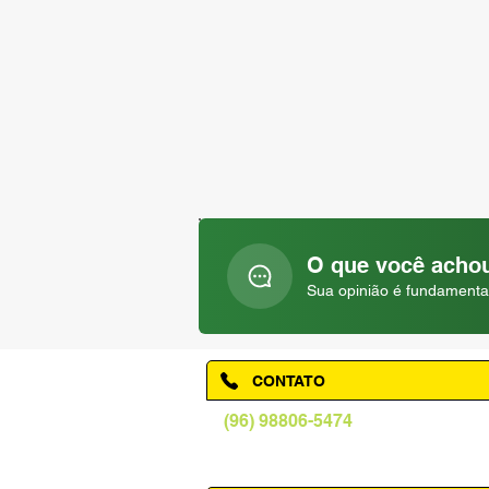
O que você achou
Sua opinião é fundamenta
CONTATO
(96) 98806-5474
prefeituraamapa@pma.ap.gov.br