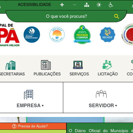
ACESSIBILIDADE
e
SECRETARIAS
PUBLICAÇÕES
SERVIÇOS
LICITAÇÃO
CO
EMPRESA •
SERVIDOR •
Precisa de Ajuda?
O Diário Oficial do Município