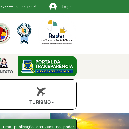
Login
Faça seu login no portal
NTATO
TURISMO •
 é uma publicação dos atos do poder