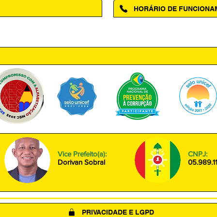
HORÁRIO DE FUNCION
ntro, Amapá - AP, 68950-000
Segunda à Sexta das 08h00 às
Vice Prefeito(a):
CNPJ:
Dorivan Sobral
05.989.1
PRIVACIDADE E LGPD