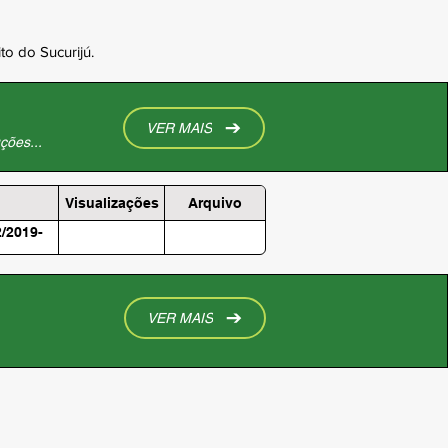
to do Sucurijú.
VER MAIS
ções...
Visualizações
Arquivo
/2019-
VER MAIS