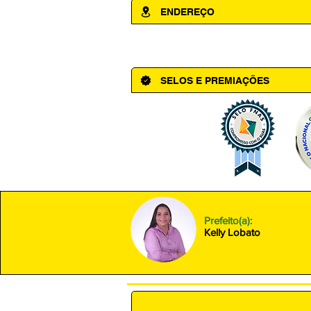
ENDEREÇO
Av. Cônego Domingos Maltês, 63 - Ce
SELOS E PREMIAÇÕES
Prefeito(a):
Kelly Lobato