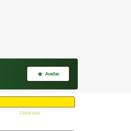
Avaliar
unicipal -
Clique aqui