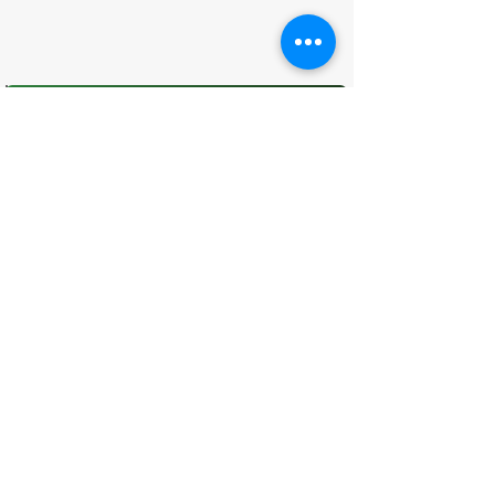
O que você achou desta página?
Sua opinião é fundamental para
melhorarmos os serviços públicos
Avaliar
CONTATO
(96) 98806-5474
prefeituraamapa@pma.ap.gov.br
ENDEREÇO
Av. Cônego Domingos Maltês, 63 -
Centro, Amapá - AP, 68950-000