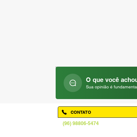
O que você achou
Sua opinião é fundamenta
CONTATO
(96) 98806-5474
prefeituraamapa@pma.ap.gov.br