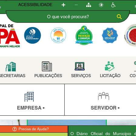
ACESSIBILIDADE
e
SECRETARIAS
PUBLICAÇÕES
SERVIÇOS
LICITAÇÃO
CO
EMPRESA •
SERVIDOR •
Precisa de Ajuda?
O Diário Oficial do Município