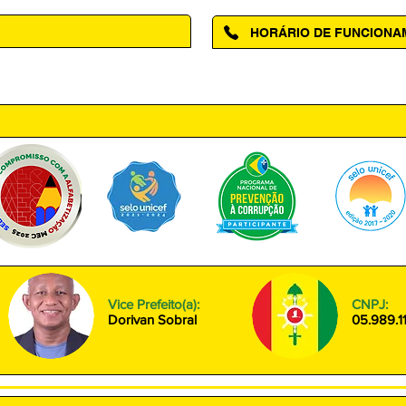
HORÁRIO DE FUNCION
ntro, Amapá - AP, 68950-000
Segunda à Sexta das 08h00 às
Vice Prefeito(a):
CNPJ:
Dorivan Sobral
05.989.1