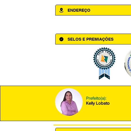
ENDEREÇO
Av. Cônego Domingos Maltês, 63 - Ce
SELOS E PREMIAÇÕES
Prefeito(a):
Kelly Lobato