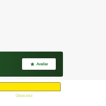
Avaliar
unicipal -
Clique aqui