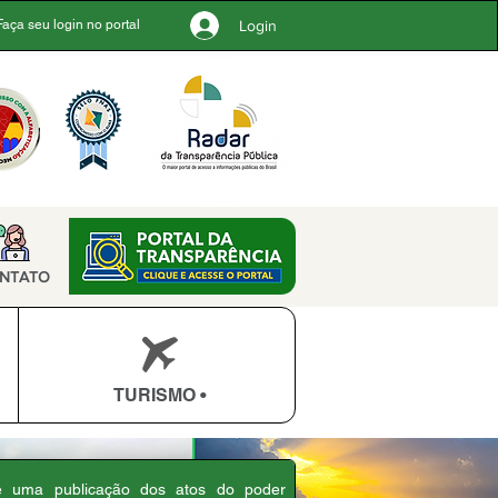
Login
Faça seu login no portal
NTATO
TURISMO •
 é uma publicação dos atos do poder