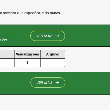
vidor que especifica, e dá outras
VER MAIS
ções...
Visualizações
Arquivo
1
VER MAIS