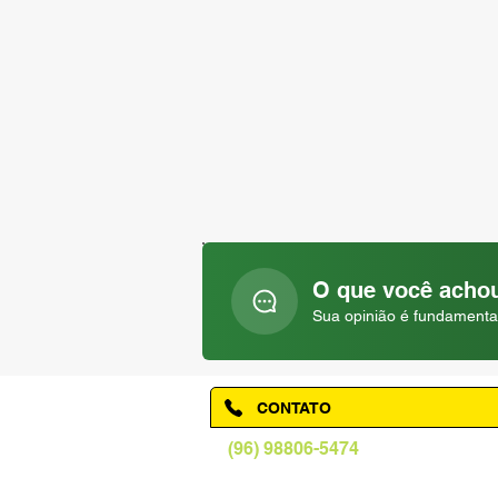
O que você achou
Sua opinião é fundamenta
CONTATO
(96) 98806-5474
prefeituraamapa@pma.ap.gov.br