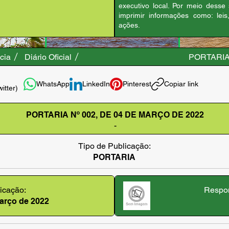
executivo local. Por meio desse
imprimir informações como: leis
ações.
cia
Diário Oficial
PORTARIA
WhatsApp
LinkedIn
Pinterest
Copiar link
witter)
PORTARIA Nº 002, DE 04 DE MARÇO DE 2022
-
Tipo de Publicação:
PORTARIA
icação:
Respon
março de 2022