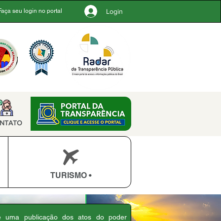
Login
Faça seu login no portal
NTATO
TURISMO •
 é uma publicação dos atos do poder