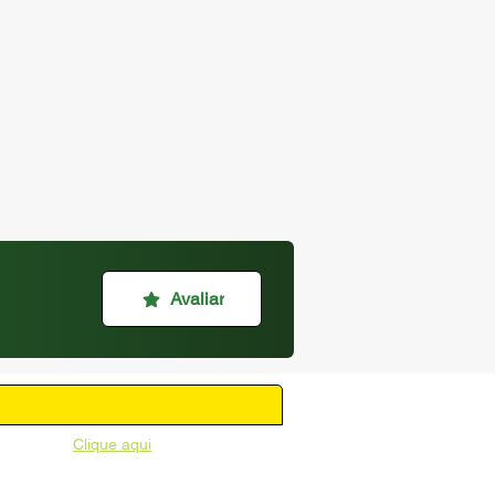
Avaliar
unicipal -
Clique aqui