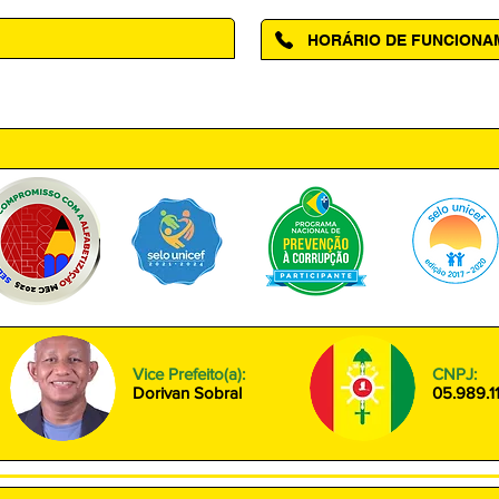
HORÁRIO DE FUNCION
ntro, Amapá - AP, 68950-000
Segunda à Sexta das 08h00 às
Vice Prefeito(a):
CNPJ:
Dorivan Sobral
05.989.1