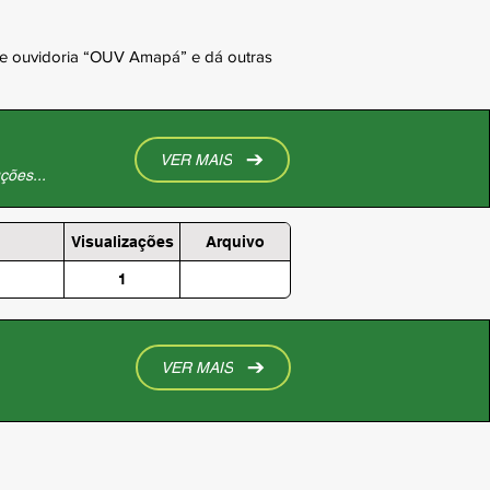
e ouvidoria “OUV Amapá” e dá outras
VER MAIS
ções...
Visualizações
Arquivo
1
VER MAIS