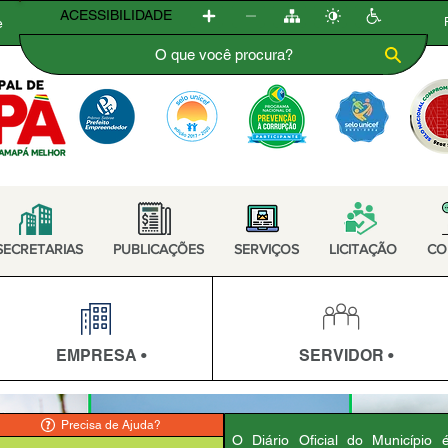
ACESSIBILIDADE
e
SECRETARIAS
PUBLICAÇÕES
SERVIÇOS
LICITAÇÃO
CO
EMPRESA •
SERVIDOR •
Precisa de Ajuda?
O Diário Oficial do Município