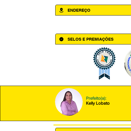
ENDEREÇO
Av. Cônego Domingos Maltês, 63 - Ce
SELOS E PREMIAÇÕES
Prefeito(a):
Kelly Lobato