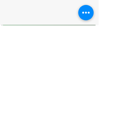
O que você achou desta página?
Sua opinião é fundamental para
melhorarmos os serviços públicos
Avaliar
CONTATO
(96) 98806-5474
prefeituraamapa@pma.ap.gov.br
ENDEREÇO
Av. Cônego Domingos Maltês, 63 -
Centro, Amapá - AP, 68950-000