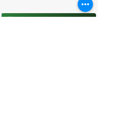
O que você achou desta página?
Sua opinião é fundamental para
melhorarmos os serviços públicos
Avaliar
CONTATO
(96) 98806-5474
prefeituraamapa@pma.ap.gov.br
ENDEREÇO
Av. Cônego Domingos Maltês, 63 -
Centro, Amapá - AP, 68950-000