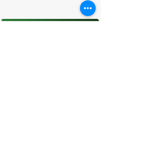
O que você achou desta página?
Sua opinião é fundamental para
melhorarmos os serviços públicos
Avaliar
CONTATO
(96) 98806-5474
prefeituraamapa@pma.ap.gov.br
ENDEREÇO
Av. Cônego Domingos Maltês, 63 -
Centro, Amapá - AP, 68950-000