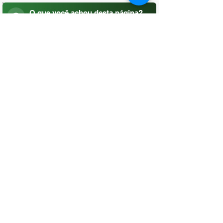
O que você achou desta página?
Sua opinião é fundamental para
melhorarmos os serviços públicos
Avaliar
CONTATO
(96) 98806-5474
prefeituraamapa@pma.ap.gov.br
ENDEREÇO
Av. Cônego Domingos Maltês, 63 -
Centro, Amapá - AP, 68950-000
OUVIDORIA