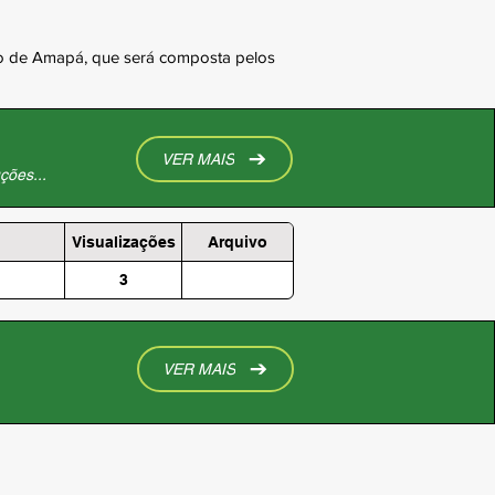
io de Amapá, que será composta pelos 
VER MAIS
ções...
Visualizações
Arquivo
3
VER MAIS