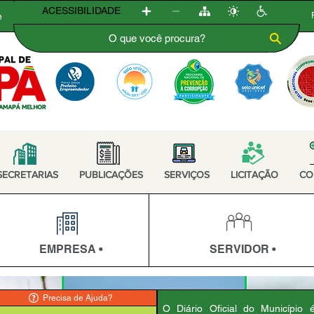
ACESSIBILIDADE
e
SECRETARIAS
PUBLICAÇÕES
SERVIÇOS
LICITAÇÃO
CO
EMPRESA •
SERVIDOR •
Precisa de Ajuda?
O Diário Oficial do Município