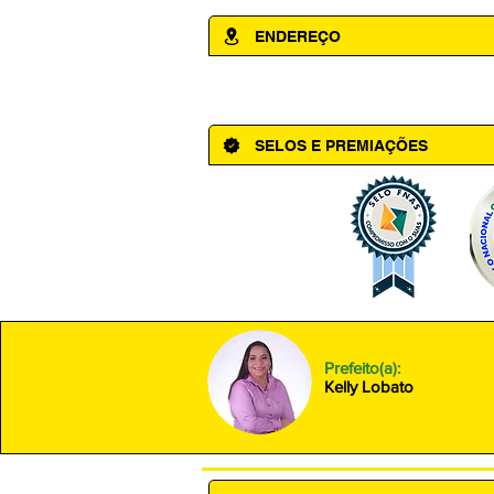
ENDEREÇO
Av. Cônego Domingos Maltês, 63 - Ce
SELOS E PREMIAÇÕES
Prefeito(a):
Kelly Lobato