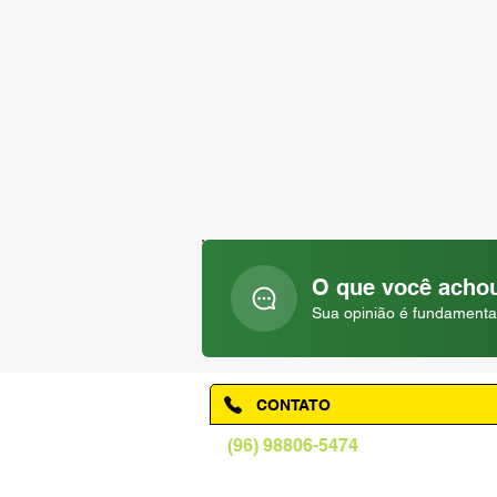
O que você achou
Sua opinião é fundamenta
CONTATO
(96) 98806-5474
prefeituraamapa@pma.ap.gov.br