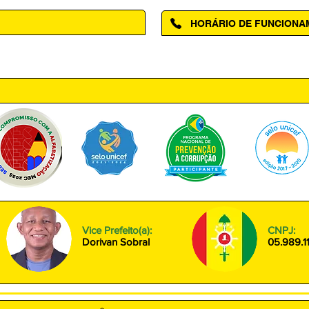
HORÁRIO DE FUNCION
ntro, Amapá - AP, 68950-000
Segunda à Sexta das 08h00 às
Vice Prefeito(a):
CNPJ:
Dorivan Sobral
05.989.1