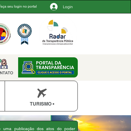
Login
Faça seu login no portal
NTATO
TURISMO •
 é uma publicação dos atos do poder