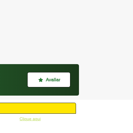
Avaliar
unicipal -
Clique aqui