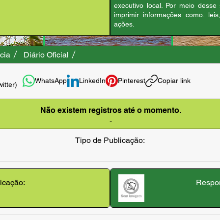
executivo local. Por meio desse
imprimir informações como: leis
ações.
cia
Diário Oficial
WhatsApp
LinkedIn
Pinterest
Copiar link
witter)
Não existem registros até o momento.
-
Tipo de Publicação:
icação:
Respon