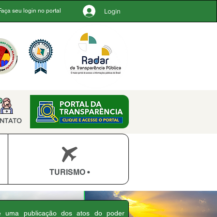
Login
Faça seu login no portal
NTATO
TURISMO •
 é uma publicação dos atos do poder