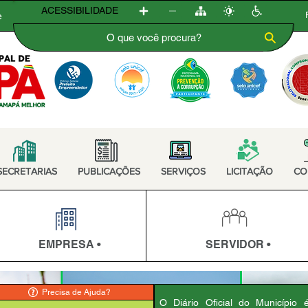
ACESSIBILIDADE
e
SECRETARIAS
PUBLICAÇÕES
SERVIÇOS
LICITAÇÃO
CO
EMPRESA •
SERVIDOR •
Precisa de Ajuda?
O Diário Oficial do Município