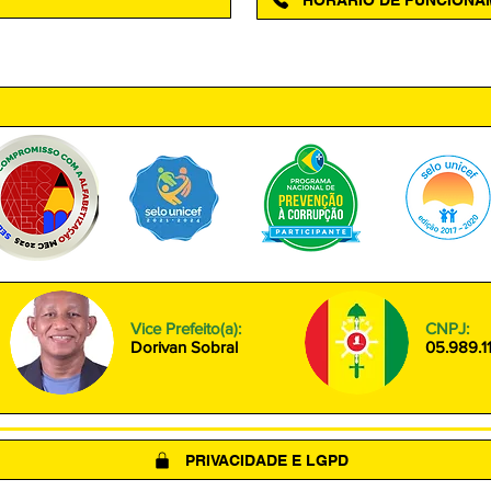
ntro, Amapá - AP, 68950-000
Segunda à Sexta das 08h00 às
Vice Prefeito(a):
CNPJ:
Dorivan Sobral
05.989.1
PRIVACIDADE E LGPD