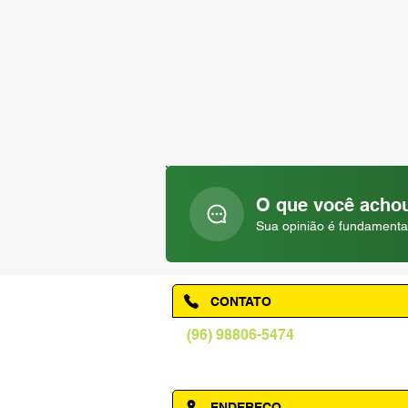
O que você achou
Sua opinião é fundamenta
CONTATO
(96) 98806-5474
prefeituraamapa@pma.ap.gov.br
ENDEREÇO