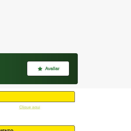
Avaliar
unicipal -
Clique aqui
AMENTO