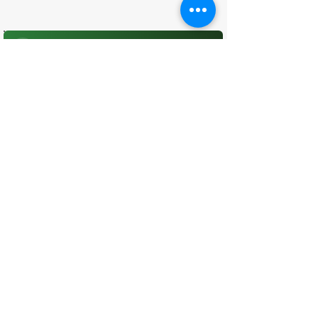
O que você achou desta página?
Sua opinião é fundamental para
melhorarmos os serviços públicos
Avaliar
CONTATO
(96) 98806-5474
prefeituraamapa@pma.ap.gov.br
ENDEREÇO
Av. Cônego Domingos Maltês, 63 -
Centro, Amapá - AP, 68950-000