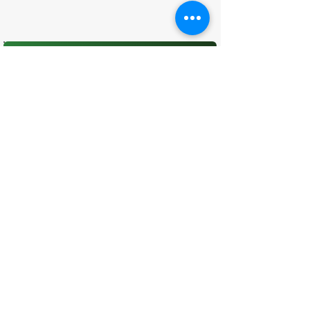
O que você achou desta página?
Sua opinião é fundamental para
melhorarmos os serviços públicos
Avaliar
CONTATO
(96) 98806-5474
prefeituraamapa@pma.ap.gov.br
ENDEREÇO
Av. Cônego Domingos Maltês, 63 -
Centro, Amapá - AP, 68950-000