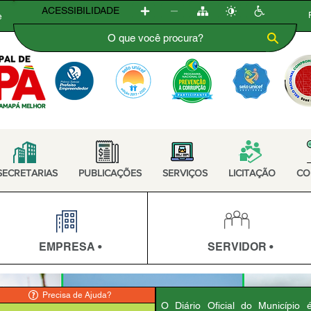
ACESSIBILIDADE
e
SECRETARIAS
PUBLICAÇÕES
SERVIÇOS
LICITAÇÃO
CO
EMPRESA •
SERVIDOR •
Precisa de Ajuda?
O Diário Oficial do Município