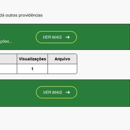
dá outras providências
VER MAIS
ções...
Visualizações
Arquivo
1
VER MAIS