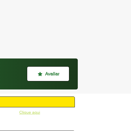
Avaliar
unicipal -
Clique aqui