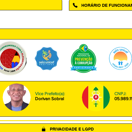
HORÁRIO DE FUNCION
ntro, Amapá - AP, 68950-000
Segunda à Sexta das 08h00 às
Vice Prefeito(a):
CNPJ:
Dorivan Sobral
05.989.1
PRIVACIDADE E LGPD