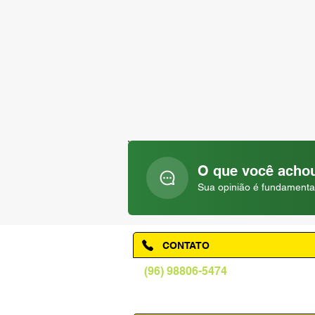
O que você achou
Sua opinião é fundamenta
CONTATO
(96) 98806-5474
prefeituraamapa@pma.ap.gov.br