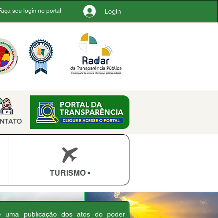
Login
Faça seu login no portal
NTATO
TURISMO •
 é uma publicação dos atos do poder