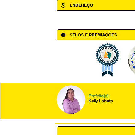
ENDEREÇO
Av. Cônego Domingos Maltês, 63 - Ce
SELOS E PREMIAÇÕES
Prefeito(a):
Kelly Lobato