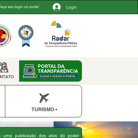
Login
Faça seu login no portal
NTATO
TURISMO •
 é uma publicação dos atos do poder