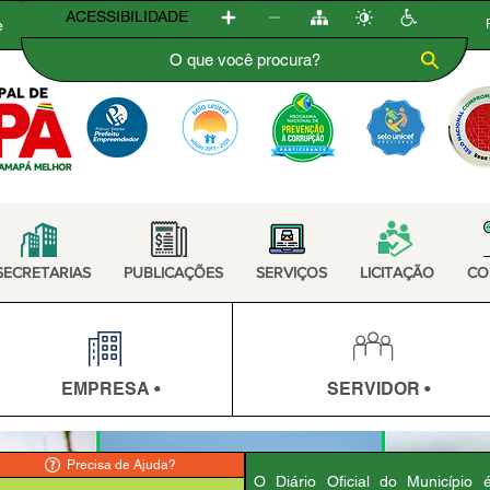
ACESSIBILIDADE
e
SECRETARIAS
PUBLICAÇÕES
SERVIÇOS
LICITAÇÃO
CO
EMPRESA •
SERVIDOR •
Precisa de Ajuda?
O Diário Oficial do Município