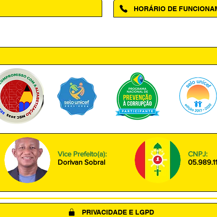
HORÁRIO DE FUNCION
ntro, Amapá - AP, 68950-000
Segunda à Sexta das 08h00 às
Vice Prefeito(a):
CNPJ:
Dorivan Sobral
05.989.1
PRIVACIDADE E LGPD