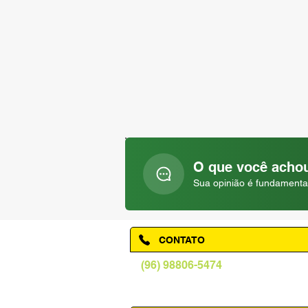
O que você achou
Sua opinião é fundamenta
CONTATO
(96) 98806-5474
prefeituraamapa@pma.ap.gov.br