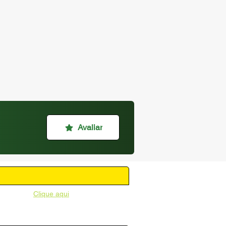
Avaliar
unicipal -
Clique aqui