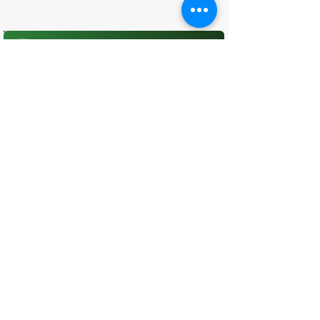
O que você achou desta página?
Sua opinião é fundamental para
melhorarmos os serviços públicos
Avaliar
CONTATO
(96) 98806-5474
prefeituraamapa@pma.ap.gov.br
ENDEREÇO
Av. Cônego Domingos Maltês, 63 -
Centro, Amapá - AP, 68950-000