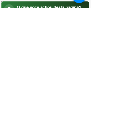
O que você achou desta página?
Sua opinião é fundamental para
melhorarmos os serviços públicos
Avaliar
CONTATO
(96) 98806-5474
prefeituraamapa@pma.ap.gov.br
ENDEREÇO
Av. Cônego Domingos Maltês, 63 -
Centro, Amapá - AP, 68950-000
OUVIDORIA