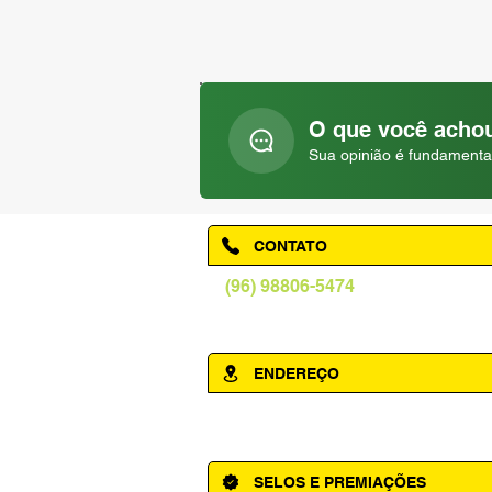
O que você achou
Sua opinião é fundamenta
CONTATO
(96) 98806-5474
prefeituraamapa@pma.ap.gov.br
ENDEREÇO
Av. Cônego Domingos Maltês, 63 - Ce
SELOS E PREMIAÇÕES