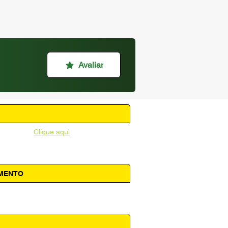
Avaliar
unicipal -
Clique aqui
AMENTO
 14h00