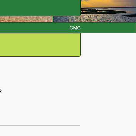
CMC
R