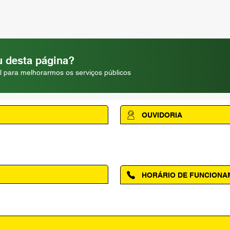
 desta página?
l para melhorarmos os serviços públicos
OUVIDORIA
Acesse a página da Ouvidoria M
HORÁRIO DE FUNCION
ntro, Amapá - AP, 68950-000
Segunda à Sexta das 08h00 às