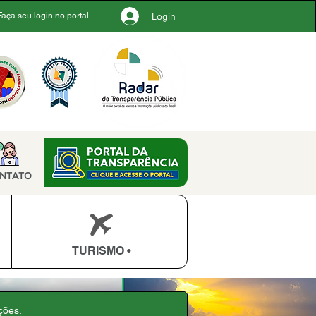
Login
Faça seu login no portal
NTATO
TURISMO •
ções.