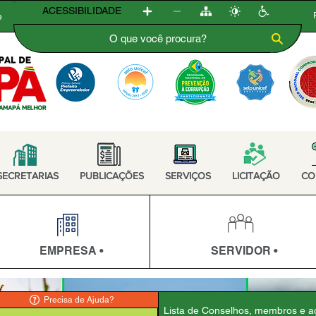
ACESSIBILIDADE
e
SECRETARIAS
PUBLICAÇÕES
SERVIÇOS
LICITAÇÃO
CO
EMPRESA •
SERVIDOR •
Precisa de Ajuda?
Lista de Conselhos, membros e a