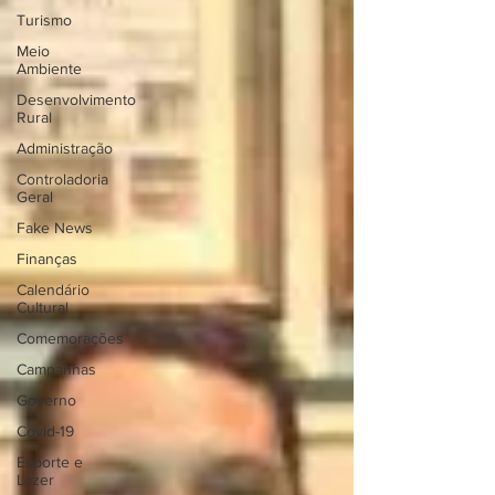
Turismo
Meio
Ambiente
Desenvolvimento
Rural
Administração
Controladoria
Geral
Fake News
Finanças
Calendário
Cultural
Comemorações
Campanhas
Governo
Covid-19
Esporte e
Lazer