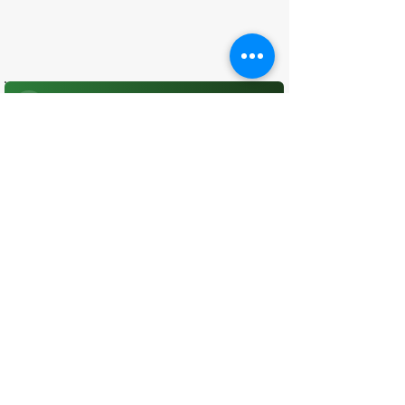
O que você achou desta página?
Sua opinião é fundamental para
melhorarmos os serviços públicos
Avaliar
CONTATO
(96) 98806-5474
prefeituraamapa@pma.ap.gov.br
ENDEREÇO