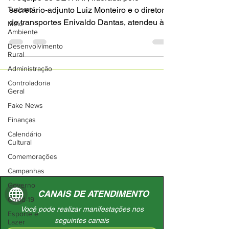
Turismo
secretário-adjunto Luiz Monteiro e o diretor
de transportes Enivaldo Dantas, atendeu às
Meio
Ambiente
reivindicações...
Desenvolvimento
Rural
Administração
Controladoria
Geral
Fake News
Finanças
Calendário
Cultural
Comemorações
Campanhas
Governo
CANAIS DE ATENDIMENTO
Covid-19
Você pode realizar manifestações nos
Esporte e
seguintes canais
Lazer