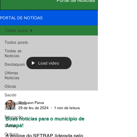
Portal de Notícias
PORTAL DE NOTÍCIAS
Todos posts
Todos posts
Todas as
Notícias
Load video
Destaques
Últimas
Notícias
Obras
Saúde
Wellyson Paiva
Assistência
29 de fev. de 2024
1 min de leitura
Social
Educação
Boas notícias para o município de
Amapá!
Cotap
Cultura
A equipe do SETRAP, liderada pelo