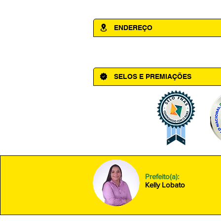
ENDEREÇO
Av. Cônego Domingos Maltês, 63 - Ce
SELOS E PREMIAÇÕES
Prefeito(a):
Kelly Lobato