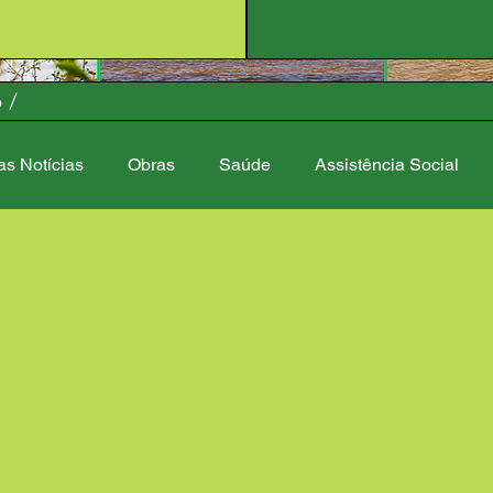
o
as Notícias
Obras
Saúde
Assistência Social
stração
Controladoria Geral
Fake News
Finança
 Lazer
Nota de Pesar
Central de Ajuda
Ouvidoria