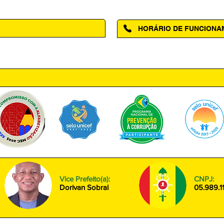
HORÁRIO DE FUNCION
ntro, Amapá - AP, 68950-000
Segunda à Sexta das 08h00 às
Vice Prefeito(a):
CNPJ:
Dorivan Sobral
05.989.1