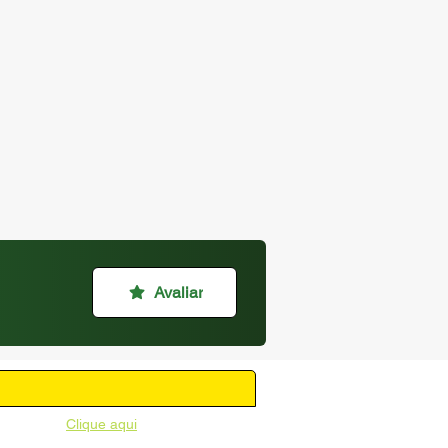
Avaliar
unicipal -
Clique aqui