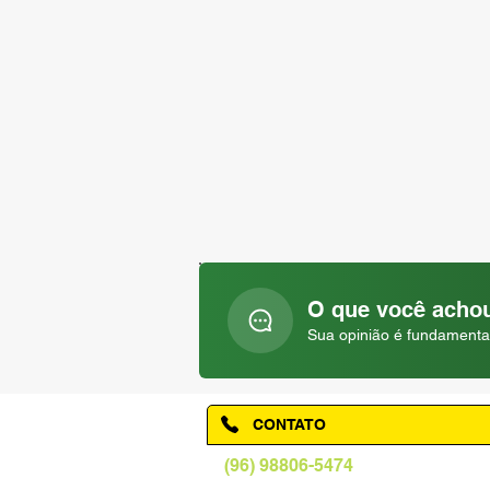
O que você achou
Sua opinião é fundamenta
CONTATO
(96) 98806-5474
prefeituraamapa@pma.ap.gov.br