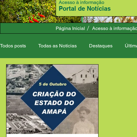
Acesso à informação
Portal de Notícias
Página Inicial
Acesso à informaçã
Todos posts
Todas as Notícias
Destaques
Últim
Meio Ambiente
Desenvolvimento Rural
Admini
Campanhas
Governo
Covid-19
Esporte e