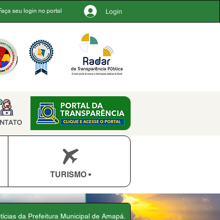
Login
Faça seu login no portal
NTATO
TURISMO •
otícias da Prefeitura Municipal de Amapá.