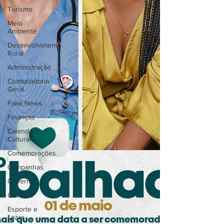
Turismo
Meio
Ambiente
Desenvolvimento
Rural
Administração
Controladoria
Geral
Fake News
Finanças
Calendário
Cultural
Comemorações
Campanhas
Governo
Covid-19
Esporte e
Lazer