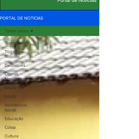
Portal de Notícias
PORTAL DE NOTÍCIAS
Todos posts
Todos posts
Todas as
Notícias
Destaques
Últimas
Notícias
Obras
Saúde
Assistência
Social
Educação
Cotap
Cultura