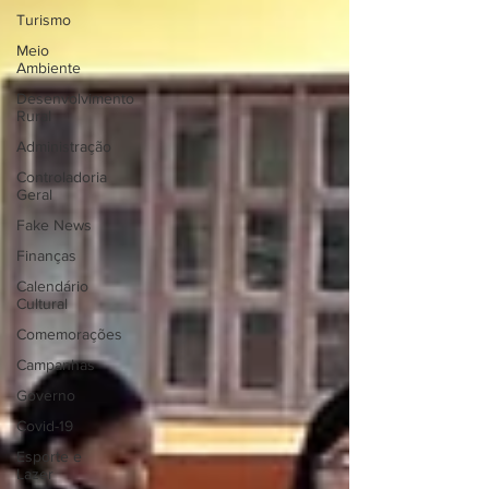
Turismo
Meio
Ambiente
Desenvolvimento
Rural
Administração
Controladoria
Geral
Fake News
Finanças
Calendário
Cultural
Comemorações
Campanhas
Governo
Covid-19
Esporte e
Lazer